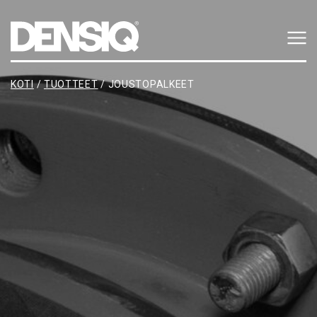
Main Navigation
KOTI
/
TUOTTEET
/
JOUSTOPALKEET