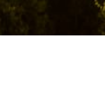
DENSIQ är ett helägt dotterbolag inom Investment
AB Latour och är en ledande leverantör av
helhetslösningar inom industriell tätningsteknik till
den nordiska processindustrin och dess
underleverantörer. Detta möjliggör vi genom nära
samarbete med våra kunder, kunniga och
engagerade medarbetare samt marknadens
starkaste utbud av tjänster, produkter och teknisk
konsultation.
Historia