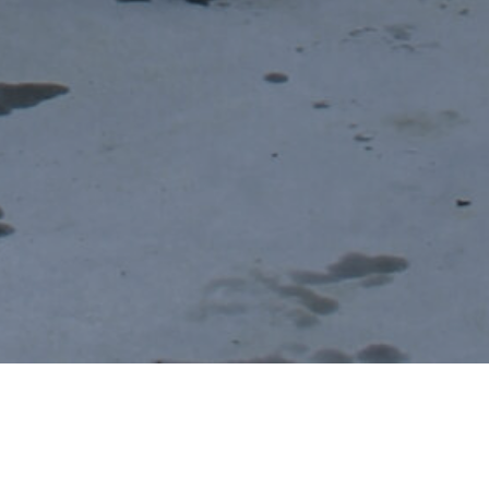
ning till utbyte av
urlig del i vårt