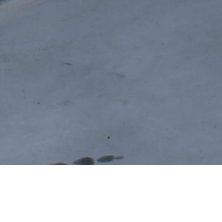
DENSIQ erbjuder helhet
delar. Förslag på förb