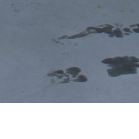
slösningar från design, nyinstallation, besikt
ättringsåtgärder ser vi som en löpande och nat